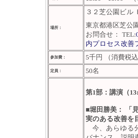
３２芝公園ビル 
東京都港区芝公園
場所：
お問合せ： TEL:
内プロセス改善
5千円 （消費税
参加費：
50名
定員：
第1部：講演（13:3
■
堀田勝美： 「
実のある改善を
今、あらゆる分
バナンス、説明