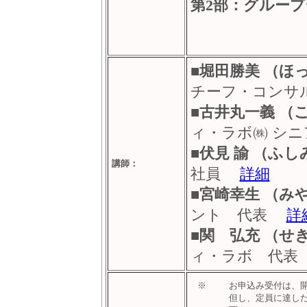
第2部：グループデ
■
堀田勝美 （ほ
チーフ・コン
■
古井丸一義 （
ィ・ラボ㈱ シ
■
伏見 諭 （ふし
講師：
社員
詳細
■
宮崎幸生 （み
ント 代表
詳
■
関 弘充 （せ
ィ・ラボ 代
※
お申込み受付は、開
但し、定員に達し