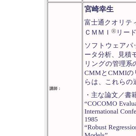
宮崎幸生
富士通クオリテ
®
ＣＭＭＩ
リー
ソフトウェアパ
ータ分析、見積
リングの管理系の
CMMとCMMI
らは、これらの
講師：
・主な論文／書
“COCOMO Evaluati
International Conf
1985
“Robust Regressio
Models”,