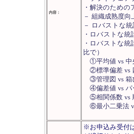
・解決のための
内容：
－ 組織成熟度
－ ロバストな
・ロバストな統
・ロバストな統
比で）
①平均値 vs
②標準偏差 vs
③管理図 vs 
④偏差値 vs
⑤相関係数 vs
⑥最小二乗法 v
※お申込み受付は