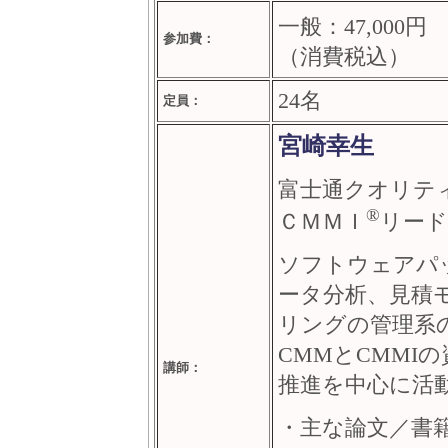
一般：47,00
参加費：
（消費税込）
24名
定員：
宮崎幸生
富士通クオリテ
®
ＣＭＭＩ
リード
ソフトウェアパ
ータ分析、見積
リングの管理系の
CMMとCMMI
講師：
推進を中心に活
・主な論文／書