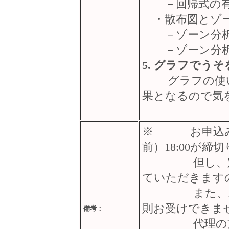
－回帰式の有
・散布図とゾ
－ゾーン分析
－ゾーン分析
5. グラフでう
グラフの使い
果となるので気
※ お申込み
前）18:00が締
但し、定員に
ていただきます
また、お申込
則お受けできま
備考：
代理の方のご