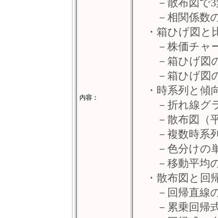
－散布図で3変
－相関係数の
・箱ひげ図と
－株価チャー
－箱ひげ図の
－箱ひげ図の
・時系列と傾
内容：
－折れ線グラ
－散布図（平
－複数時系列
－色分けの単
－移動平均の
・散布図と回
－回帰直線の
－累乗回帰式