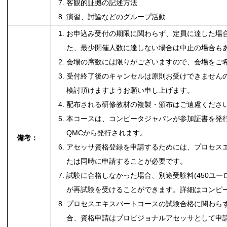
客観的証拠の記述方法
演習、討論などのグループ活動
お申込み受付の期限に関わらず、定員に達した場
た、最少開催人数に達しない場合は中止の場合も
会場の席数には限りがございますので、会場をご
受付終了後のキャンセルは原則お受けできません
検討頂けますようお願い申し上げます。
配布される研修教材の複製・頒布はご遠慮くださ
本コースは、コンピータジャパンが参加証書を発行
QMCから発行されます。
備考：
アセッサ資格登録を申請するためには、プロセス
たは同時に申請することが必要です。
試験に合格しなかった場合、別途受験料(450ユー
が再試験を受けることができます。
詳細はコンピ
プロセスエキスパートコースの試験合格に関わら
合、資格申請はプロビジョナルアセッサとして申