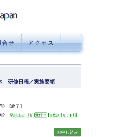
問合せ
アクセス
ース 研修日程／実施要領
ｲﾝ合同》【終了】
合同》
受付中
早割 [あと 1日]
複数割
セット割
お申し込み