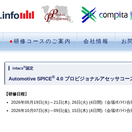
●
研修コースのご案内
会社情報
お
®
intacs
認定
®
Automotive SPICE
4.0 プロビジョナルアセッサコ
【研修日程
】
2026年05月19日(火)～21日(木), 26日(火) (4日間)《会場/ｵﾝﾗ
2026年10月07日(水)～09日(金), 15日(木) (4日間)《会場/ｵﾝﾗｲﾝ