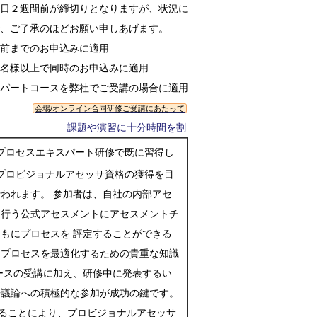
日２週間前が締切りとなりますが、状況に
で、ご了承のほどお願い申しあげます。
２カ月前までのお申込みに適用
２名様以上で同時のお申込みに適用
パートコースを弊社でご受講の場合に適用
会場/オンライン合同研修ご受講にあたって
課題や演習に十分時間を割くことで、学んだことを再確認
プロセスエキスパート研修で既に習得し
プロビジョナルアセッサ資格の獲得を目
われます。 参加者は、自社の内部アセ
て行う公式アセスメントにアセスメントチ
もにプロセスを 評定することができる
てプロセスを最適化するための貴重な知識
ースの受講に加え、研修中に発表するい
や議論への積極的な参加が成功の鍵です。
することにより、プロビジョナルアセッサ