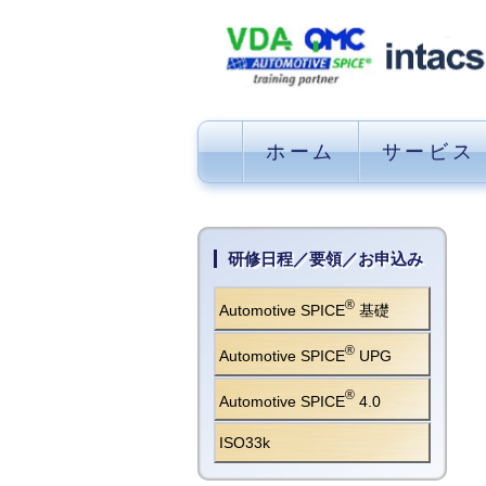
ホーム
サービス
研修日程／要領／お申込み
®
Automotive SPICE
基礎
®
Automotive SPICE
UPG
®
Automotive SPICE
4.0
ISO33k