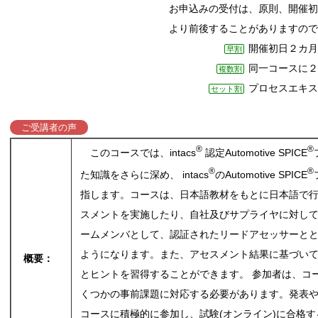
お申込みの受付は、原則、開催初
より前後することがありますの
開催初日
早割
同一コースに
複数割
プロセスエキス
セット割
ご受講者の声
®
®
このコースでは、intacs
認定Automotive SPICE
®
®
た知識をさらに深め、 intacs
のAutomotive SPICE
指します。コースは、日本語教材をもとに日本語で行
スメントを実施したり、自社及びサプライヤに対し
ームメンバとして、認証されたリードアセッサーとと
ようになります。また、アセスメント結果に基づい
概要：
とヒントを習得することができます。 参加者は、コ
くつかの事前課題に対応する必要があります。発表
コースに積極的に参加し、試験(オンライン)に合格