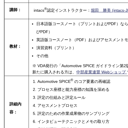
®
講師：
intacs
認定インストラクター：
堀田 勝美 (intacs-JP
日本語版コースノート（プリントおよびPDF）な
びPDF）
英語版コースノート（PDF）およびアセスメントモデ
教材：
演習資料（プリント）
その他
※ VDA発行の「Automotive SPICE ガイドラ
新たに購入される方は、
中部産業連盟 Webショップ
®
Automotive SPICE
のコア要素の再確認
プロセス座標と能力座標の知識を深める
評定の仕組みと評定ルール
詳細内
アセスメントプロセス
容：
評定のための作業成果物のサンプリング
インタビューテクニックとメモの取り方