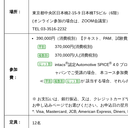
場所：
東京都中央区日本橋2-15-9 日本橋TSビル（6階）
(オンライン参加の場合は、ZOOM会議室）
TEL:
03-3516-2232
390,000円（消費税別）【テキスト、PAM、試験
370,000円(消費税別)
早割
370,000円/人(消費税別)
複数割
®
®
intacs
認定Automotive SPICE
4.0 
セット割
参加
ャパンでご受講の場合、 本コース参加費 35
費：
≪
が 該当する場合、それら
早割
複数割
セット割
※ お支払いは、銀行振込、又は、クレジットカード
お申し込みページでお選びください。お申込日の翌
*: Visa, Mastercard, JCB, American Express, Diners,
定員：
12名