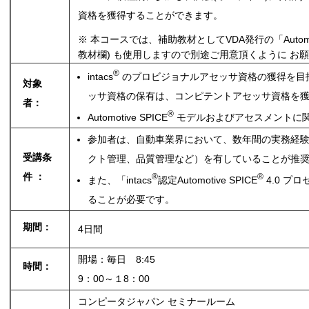
資格を獲得することができます。
※ 本コースでは、補助教材としてVDA発行の「Automot
教材欄) も使用しますので別途ご用意頂くように お
®
intacs
のプロビジョナルアセッサ資格の獲得を目
対象
ッサ資格の保有は、コンピテントアセッサ資格を
者：
®
Automotive SPICE
モデルおよびアセスメントに
参加者は、自動車業界において、数年間の実務経験
受講条
クト管理、品質管理など）を有していることが推
件 ：
®
®
また、「intacs
認定Automotive SPICE
4.0 プ
ることが必要です。
期間：
4日間
開場：毎日 8:45
時間：
9：00～１8：00
コンピータジャパン セミナールーム