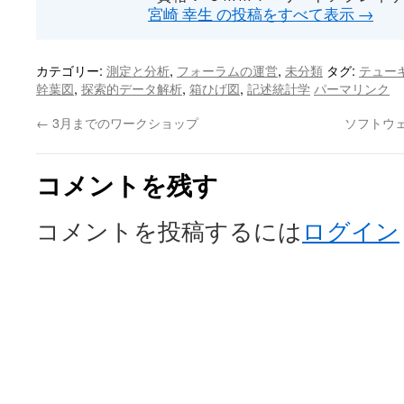
宮崎 幸生 の投稿をすべて表示
→
カテゴリー:
測定と分析
,
フォーラムの運営
,
未分類
タグ:
テュー
幹葉図
,
探索的データ解析
,
箱ひげ図
,
記述統計学
パーマリンク
←
3月までのワークショップ
ソフトウ
コメントを残す
コメントを投稿するには
ログイン