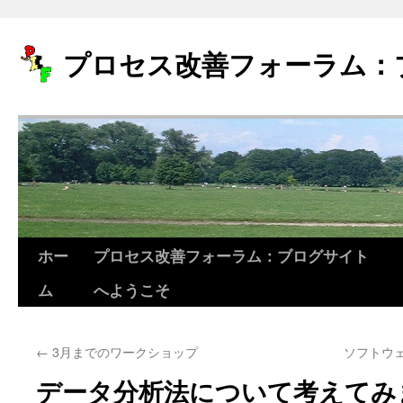
プロセス改善フォーラム：
ホー
プロセス改善フォーラム：ブログサイト
コ
ム
へようこそ
ン
テ
←
3月までのワークショップ
ソフトウ
ン
データ分析法について考えてみ
ツ