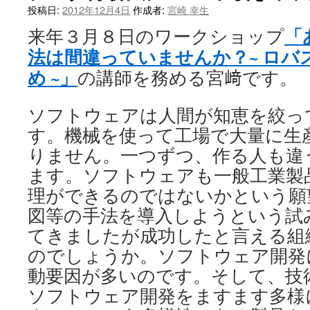
投稿日:
2012年12月4日
作成者:
宮崎 幸生
へ
「
来年３月８日のワークショップ
ス
法は間違っていませんか？~ ロバ
キ
め ~」
の講師を務める宮﨑です。
ッ
ソフトウェアは人間が知恵を絞っ
プ
す。機械を使って工場で大量に生
りません。一つずつ、作る人も違
ます。ソフトウェアも一般工業製
理ができるのではないかという願
図等の手法を導入しようという試
てきましたが成功したと言える組
のでしょうか。ソフトウェア開発
動要因が多いのです。そして、技
ソフトウェア開発をますます多様