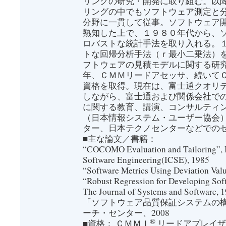
リングの研究・開発に取り組む。以
リングの中でもソフトウェア測定と
分野に一貫して従事。ソフトウェア
熟知した上で、１９８０年代から、
ロバストな統計手法を取り入れる。
トな回帰分析手法（ｒ最小二乗法）
フトウェアの見積モデルに関する研
年、ＣＭＭリードアセッサ、続いて
資格を取得。現在は、富士通クオリ
しながら、富士通および関係会社で
に関する教育、講演、コンサルティ
（日本情報システム・ユーザー協会
ター、日本テクノセンターなどでの
■主な論文／書籍：
“COCOMO Evaluation and Tailoring”, I
Software Engineering(ICSE), 1985
“Software Metrics Using Deviation Val
“Robust Regression for Developing Sof
The Journal of Systems and Software, 
「ソフトウェア品質保証システムの
ーチ・センター、2008
®
■資格： ＣＭＭＩ
リードアプレイザ