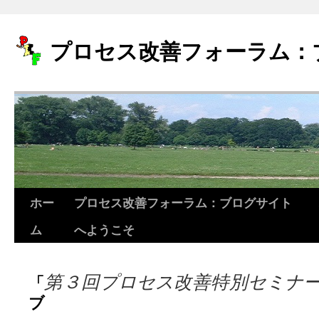
プロセス改善フォーラム：
ホー
プロセス改善フォーラム：ブログサイト
コ
ム
へようこそ
ン
テ
第３回プロセス改善特別セミナ
「
ン
ブ
ツ