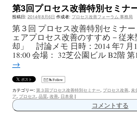
第3回プロセス改善特別セミナ
へ
投稿日:
2014年8月6日
作成者:
プロセス改善フォーラム 事務局
ス
第３回 プロセス改善特別セミナー
キ
ェアプロセス改善のすすめ－従来
ッ
却」 討論メモ 日時：2014 年7 月18 
18:00 会場： 32芝公園ビル B2階 
プ
→
Follow
カテゴリー:
第３回プロセス改善特別セミナー
,
プロセス改善
,
未
ア
,
プロセス
,
品質
,
改善
,
日本発
|
コメントする