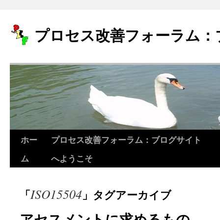
プロセス改善フォーラム：
ホー
プロセス改善フォーラム：ブログサイト
コ
ム
へようこそ
ン
テ
ISO15504
「
」タグアーカイブ
ン
ツ
アセスメントに求めるもの