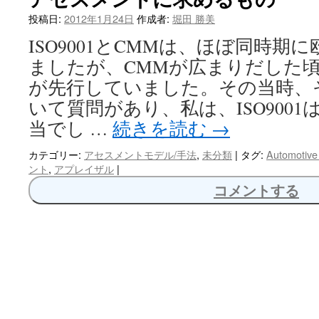
へ
投稿日:
2012年1月24日
作成者:
堀田 勝美
ISO9001とCMMは、ほぼ同時期
ス
ましたが、CMMが広まりだした頃、
キ
が先行していました。その当時、
ッ
いて質問があり、私は、ISO9001
当でし …
続きを読む
→
プ
カテゴリー:
アセスメントモデル/手法
,
未分類
|
タグ:
Automotiv
ント
,
アプレイザル
|
コメントする