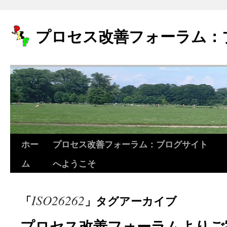
プロセス改善フォーラム：
ホー
プロセス改善フォーラム：ブログサイト
コ
ム
へようこそ
ン
テ
ISO26262
「
」タグアーカイブ
ン
ツ
プロセス改善フォーラムよりご