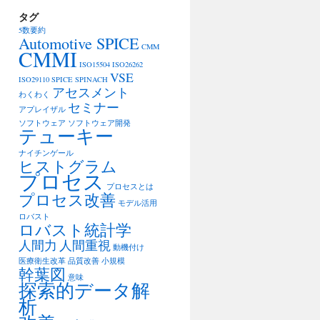
タグ
5数要約
Automotive SPICE
CMM
CMMI
ISO15504
ISO26262
VSE
ISO29110
SPICE
SPINACH
アセスメント
わくわく
セミナー
アプレイザル
ソフトウェア
ソフトウェア開発
テューキー
ナイチンゲール
ヒストグラム
プロセス
プロセスとは
プロセス改善
モデル活用
ロバスト
ロバスト統計学
人間力
人間重視
動機付け
医療衛生改革
品質改善
小規模
幹葉図
意味
探索的データ解
析