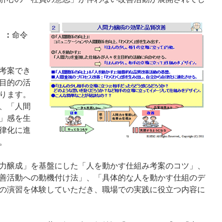
」：
命令
考案でき
目的の活
ります。
、「人間
」感を生
律化に進
。
力醸成」を基盤にした「人を動かす仕組み考案のコツ」、
善活動への動機付け法」、「具体的な人を動かす仕組のデ
の演習を体験していただき、職場での実践に役立つ内容に