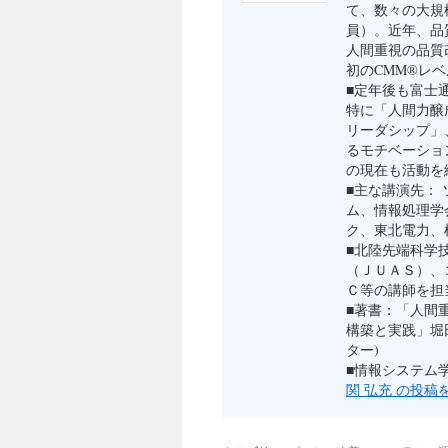
て、数々の大規
員）。近年、品
人間重視の品質
初のCMM®レ
■定年後も富士
特に「人間力醸
リーダシップ」
るモチベーショ
の現在も活動を
■主な講演先： ソ
ム、情報処理学
ク、東北電力、
■北陸先端科学
（ＪＵＡＳ）、
Ｃ等の講師を担
■著書：「人間
構築と実践」堀
ター)
■情報システム
関 弘充 の投