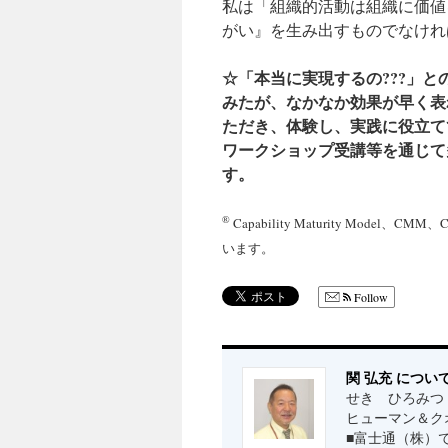
私は「組織的活動は組織に価値
がい』を生み出すものでなけれ
☆「本当に実現するの???」
みたが、なかなか効果が早く表
ただき、体験し、実践に役立て
ワークショップ受講等を通じて
す。
®
Capability Maturity Mo
います。
Follow
関 弘充 につい
せき ひろみつ
ヒューマン＆ク
■富士通（株）