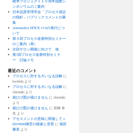
標準プロジェクト１０周年国際シ
ンポジウムのご案内
日本品質管理学会「プロセス保証
の指針」パブリックコメントの募
集
Automotive SPICE v3.0の発行につ
いて
第４回プロセス改善特別セミナー
のご案内（再）
次回サロン開催に向けて 他
第3回プロセス改善特別セミナ
ー 討論メモ
最近のコメント
プロセスに対する大いなる誤解
に
kushida
より
プロセスに対する大いなる誤解
に
shirataki
より
箱ひげ図が描けません
に
shirataki
より
箱ひげ図が描けません
に
宮崎 幸
生
より
アセスメントの意味に関連して＝
ISO9000陣営の模索と背景
に
堀田
勝美
より