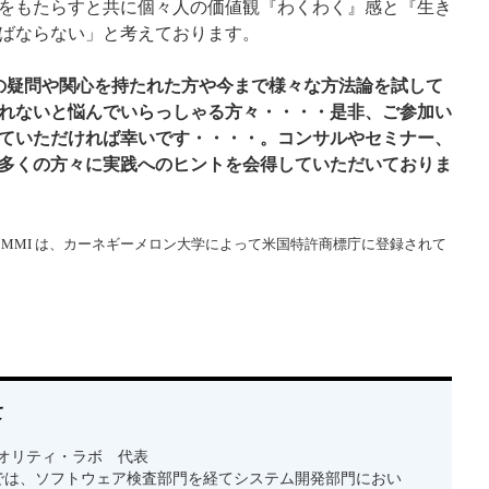
をもたらすと共に個々人の価値観『わくわく』感と『生き
ばならない」と考えております。
との疑問や関心を持たれた方や今まで様々な方法論を試して
れないと悩んでいらっしゃる方々・・・・是非、ご参加い
ていただければ幸いです・・・・。コンサルやセミナー、
多くの方々に実践へのヒントを会得していただいておりま
del、CMM、CMMI は、カーネギーメロン大学によって米国特許商標庁に登録されて
て
オリティ・ラボ 代表
では、ソフトウェア検査部門を経てシステム開発部門におい