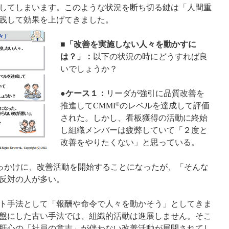
してしまいます。このような状況を断ち切る鍵は「人間重
践して効果を上げてきました。
■「改善を実施しない人々を動かすに
は？」：
以下の状況の時にどうすれば良
いでしょうか？
●ケース１：
リーダが強引に品質改善を
推進してCMMI
のレベルを達成して評価
®
された。しかし、看板獲得の活動に終始
し組織メンバーは疲弊していて「２度と
改善をやりたくない」と思っている。
っかけに、改善活動を開始することになったが、「そんな
反対の人が多い。
ト手法として「報酬や命令で人々を動かそう」としてきま
盤にした古い手法では、組織的活動は進展しません。そこ
肝心の「社員の意志」が伴わない改善活動が展開されてし