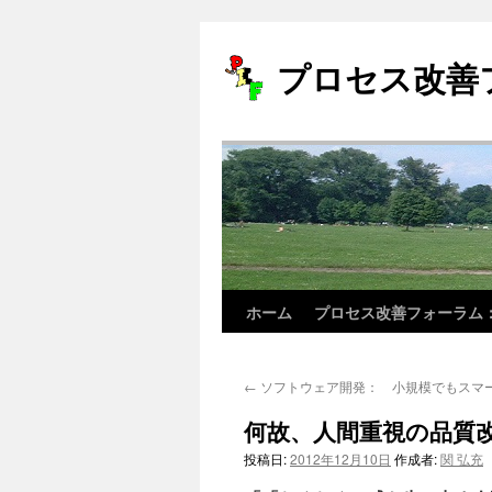
プロセス改善
ホーム
プロセス改善フォーラム
コ
ン
←
ソフトウェア開発： 小規模でもスマ
テ
何故、人間重視の品質改
ン
投稿日:
2012年12月10日
作成者:
関 弘充
ツ