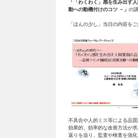
「「わくわく」感を生み出す人
へ
動への動機付けのコツ －」
の
ス
「ほんの少し」当日の内容をご
キ
ッ
プ
不具合や人的ミス等による品質
効果的、効率的な改善方法が求
返りを迫り、監査や検査を強化