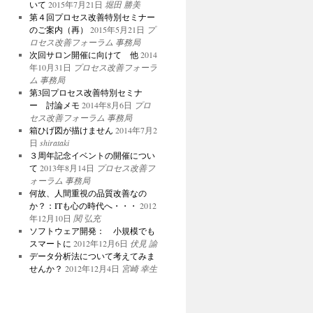
いて
2015年7月21日
堀田 勝美
第４回プロセス改善特別セミナー
のご案内（再）
2015年5月21日
プ
ロセス改善フォーラム 事務局
次回サロン開催に向けて 他
2014
年10月31日
プロセス改善フォーラ
ム 事務局
第3回プロセス改善特別セミナ
ー 討論メモ
2014年8月6日
プロ
セス改善フォーラム 事務局
箱ひげ図が描けません
2014年7月2
日
shirataki
３周年記念イベントの開催につい
て
2013年8月14日
プロセス改善フ
ォーラム 事務局
何故、人間重視の品質改善なの
か？：ITも心の時代へ・・・
2012
年12月10日
関 弘充
ソフトウェア開発： 小規模でも
スマートに
2012年12月6日
伏見 諭
データ分析法について考えてみま
せんか？
2012年12月4日
宮崎 幸生