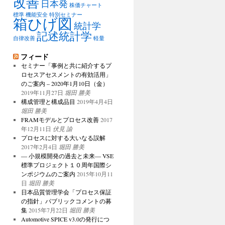
改善
日本発
株価チャート
標準
機能安全
特別セミナー
箱ひげ図
統計学
記述統計学
自律改善
軽量
フィード
セミナー「事例と共に紹介するプ
ロセスアセスメントの有効活用」
のご案内 – 2020年1月10日（金）
2019年11月27日
堀田 勝美
構成管理と構成品目
2019年4月4日
堀田 勝美
FRAMモデルとプロセス改善
2017
年12月11日
伏見 諭
プロセスに対する大いなる誤解
2017年2月4日
堀田 勝美
― 小規模開発の過去と未来― VSE
標準プロジェクト１０周年国際シ
ンポジウムのご案内
2015年10月11
日
堀田 勝美
日本品質管理学会「プロセス保証
の指針」パブリックコメントの募
集
2015年7月22日
堀田 勝美
Automotive SPICE v3.0の発行につ