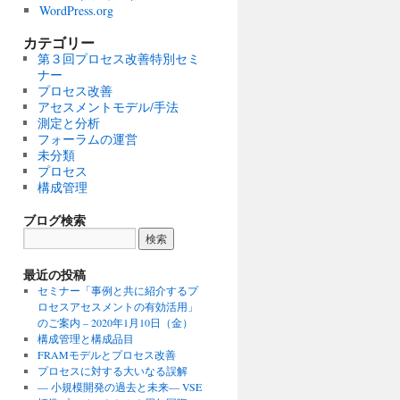
WordPress.org
カテゴリー
第３回プロセス改善特別セミ
ナー
プロセス改善
アセスメントモデル/手法
測定と分析
フォーラムの運営
未分類
プロセス
構成管理
ブログ検索
最近の投稿
セミナー「事例と共に紹介するプ
ロセスアセスメントの有効活用」
のご案内 – 2020年1月10日（金）
構成管理と構成品目
FRAMモデルとプロセス改善
プロセスに対する大いなる誤解
― 小規模開発の過去と未来― VSE