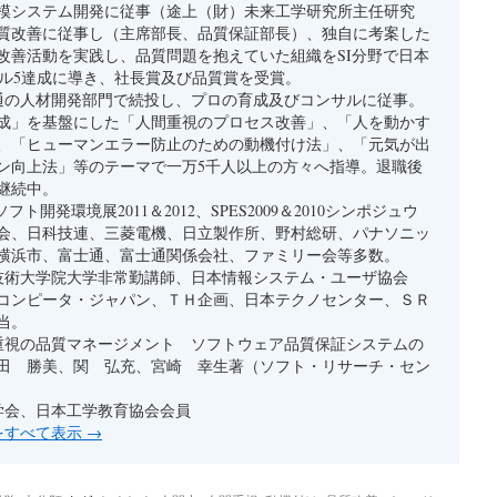
模システム開発に従事（途上（財）未来工学研究所主任研究
質改善に従事し（主席部長、品質保証部長）、独自に考案した
改善活動を実践し、品質問題を抱えていた組織をSI分野で日本
ベル5達成に導き、社長賞及び品質賞を受賞。
通の人材開発部門で続投し、プロの育成及びコンサルに従事。
成」を基盤にした「人間重視のプロセス改善」、「人を動かす
、「ヒューマンエラー防止のための動機付け法」、「元気が出
ン向上法」等のテーマで一万5千人以上の方々へ指導。退職後
継続中。
フト開発環境展2011＆2012、SPES2009＆2010シンポジュウ
会、日科技連、三菱電機、日立製作所、野村総研、パナソニッ
横浜市、富士通、富士通関係会社、ファミリー会等多数。
技術大学院大学非常勤講師、日本情報システム・ユーザ協会
コンピータ・ジャパン、ＴＨ企画、日本テクノセンター、ＳＲ
当。
重視の品質マネージメント ソフトウェア品質保証システムの
田 勝美、関 弘充、宮崎 幸生著（ソフト・リサーチ・セン
学会、日本工学教育協会会員
稿をすべて表示
→