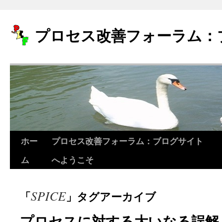
プロセス改善フォーラム：
ホー
プロセス改善フォーラム：ブログサイト
コ
ム
へようこそ
ン
テ
SPICE
「
」タグアーカイブ
ン
ツ
プロセスに対する大いなる誤解