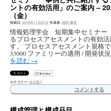
ントの有効活用」のご案内 – 20
へ
（金）
ス
投稿日:
2019年11月27日
作成者:
堀田 勝美
キ
情報処理学会 短期集中セミナー 
ッ
るプロセスアセスメントの有効活
プ
す。 プロセスアセスメント規格であるISO
33000 ファミリーの適用 / 開発状
を読む
→
Follow
カテゴリー:
未分類
|
コメントする
構成管理と構成品目