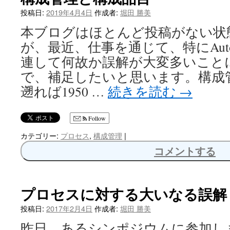
投稿日:
2019年4月4日
作成者:
堀田 勝美
本ブログはほとんど投稿がない状
が、最近、仕事を通じて、特にAutomot
連して何故か誤解が大変多いこと
で、補足したいと思います。構成
遡れば1950 …
続きを読む
→
Follow
カテゴリー:
プロセス
,
構成管理
|
コメントする
プロセスに対する大いなる誤解
投稿日:
2017年2月4日
作成者:
堀田 勝美
昨日、あるシンポジウムに参加し