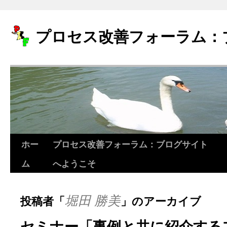
プロセス改善フォーラム：
ホー
プロセス改善フォーラム：ブログサイト
コ
ム
へようこそ
ン
テ
堀田 勝美
投稿者「
」のアーカイブ
ン
ツ
セミナー「事例と共に紹介する