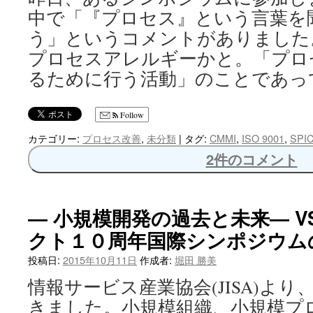
中で「『プロセス』という言葉を
う」というコメントがありました
プロセスアレルギーかと。「プロ
るために行う活動」のことであっ
Follow
カテゴリー:
プロセス改善
,
未分類
|
タグ:
CMMI
,
ISO 9001
,
SPI
2件のコメント
― 小規模開発の過去と未来― V
クト１０周年国際シンポジウム
投稿日:
2015年10月11日
作成者:
堀田 勝美
情報サービス産業協会(JISA)よ
きました。小規模組織、小規模プ