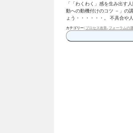
「「わくわく」感を生み出す人
へ
動への動機付けのコツ －」の
ょう・・・・・・。 不具合や
ス
カテゴリー:
プロセス改善
,
フォーラムの
キ
ッ
プ