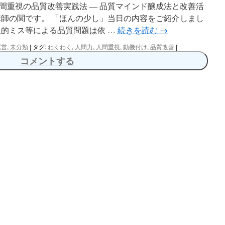
間重視の品質改善実践法 ― 品質マインド醸成法と改善活
講師の関です。 「ほんの少し」当日の内容をご紹介しまし
人的ミス等による品質問題は依 …
続きを読む
→
運営
,
未分類
|
タグ:
わくわく
,
人間力
,
人間重視
,
動機付け
,
品質改善
|
コメントする