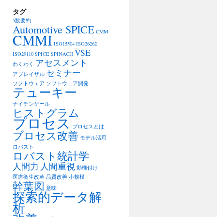
タグ
5数要約
Automotive SPICE
CMM
CMMI
ISO15504
ISO26262
VSE
ISO29110
SPICE
SPINACH
アセスメント
わくわく
セミナー
アプレイザル
ソフトウェア
ソフトウェア開発
テューキー
ナイチンゲール
ヒストグラム
プロセス
プロセスとは
プロセス改善
モデル活用
ロバスト
ロバスト統計学
人間力
人間重視
動機付け
医療衛生改革
品質改善
小規模
幹葉図
意味
探索的データ解
析