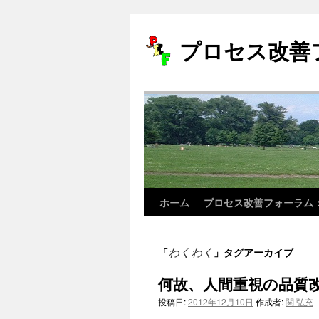
プロセス改善
ホーム
プロセス改善フォーラム
コ
ン
わくわく
「
」タグアーカイブ
テ
何故、人間重視の品質改
ン
投稿日:
2012年12月10日
作成者:
関 弘充
ツ