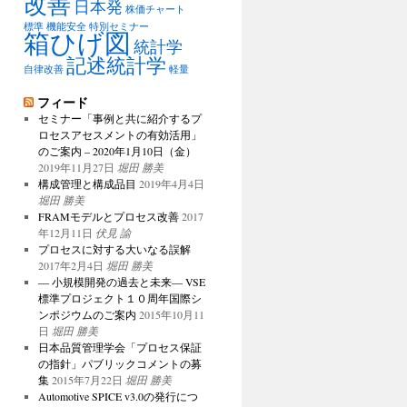
改善
日本発
株価チャート
標準
機能安全
特別セミナー
箱ひげ図
統計学
記述統計学
自律改善
軽量
フィード
セミナー「事例と共に紹介するプ
ロセスアセスメントの有効活用」
のご案内 – 2020年1月10日（金）
2019年11月27日
堀田 勝美
構成管理と構成品目
2019年4月4日
堀田 勝美
FRAMモデルとプロセス改善
2017
年12月11日
伏見 諭
プロセスに対する大いなる誤解
2017年2月4日
堀田 勝美
― 小規模開発の過去と未来― VSE
標準プロジェクト１０周年国際シ
ンポジウムのご案内
2015年10月11
日
堀田 勝美
日本品質管理学会「プロセス保証
の指針」パブリックコメントの募
集
2015年7月22日
堀田 勝美
Automotive SPICE v3.0の発行につ