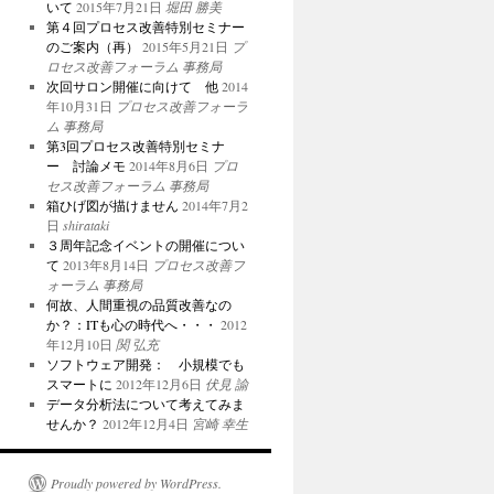
いて
2015年7月21日
堀田 勝美
第４回プロセス改善特別セミナー
のご案内（再）
2015年5月21日
プ
ロセス改善フォーラム 事務局
次回サロン開催に向けて 他
2014
年10月31日
プロセス改善フォーラ
ム 事務局
第3回プロセス改善特別セミナ
ー 討論メモ
2014年8月6日
プロ
セス改善フォーラム 事務局
箱ひげ図が描けません
2014年7月2
日
shirataki
３周年記念イベントの開催につい
て
2013年8月14日
プロセス改善フ
ォーラム 事務局
何故、人間重視の品質改善なの
か？：ITも心の時代へ・・・
2012
年12月10日
関 弘充
ソフトウェア開発： 小規模でも
スマートに
2012年12月6日
伏見 諭
データ分析法について考えてみま
せんか？
2012年12月4日
宮崎 幸生
Proudly powered by WordPress.