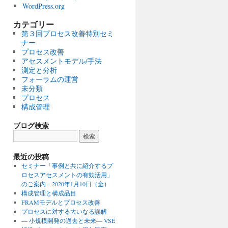
WordPress.org
カテゴリー
第３回プロセス改善特別セミ
ナー
プロセス改善
アセスメントモデル/手法
測定と分析
フォーラムの運営
未分類
プロセス
構成管理
ブログ検索
最近の投稿
セミナー「事例と共に紹介するプ
ロセスアセスメントの有効活用」
のご案内 – 2020年1月10日（金）
構成管理と構成品目
FRAMモデルとプロセス改善
プロセスに対する大いなる誤解
― 小規模開発の過去と未来― VSE