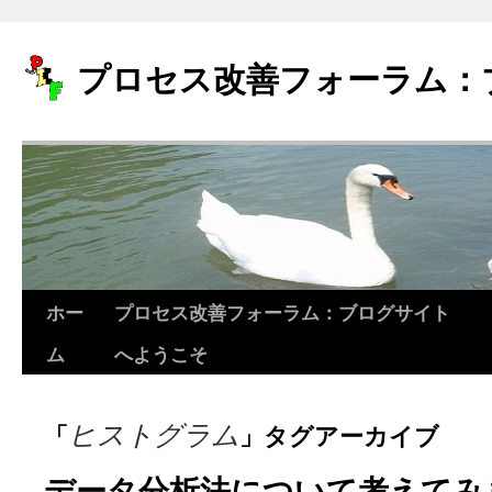
プロセス改善フォーラム：
ホー
プロセス改善フォーラム：ブログサイト
コ
ム
へようこそ
ン
テ
ヒストグラム
「
」タグアーカイブ
ン
ツ
データ分析法について考えてみ