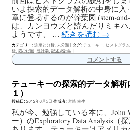
前回はヒストグラムの説明をしま
いよ探索的データ解析の中身に入
章に登場するのが幹葉図 (stem-and-
は、カンヨウズと読んだりミキハ
ようです。 …
続きを読む
→
カテゴリー:
測定と分析
,
未分類
|
タグ:
テューキー
,
ヒストグラム
析
,
箱ひげ図
,
統計学
,
記述統計学
|
コメントする
テューキーの探索的データ解析
１）
投稿日:
2012年6月5日
作成者:
宮崎 幸生
私が今、勉強している本に、John W.
ー）のExploratory Data Anal
あります。テューキーはアメリカ