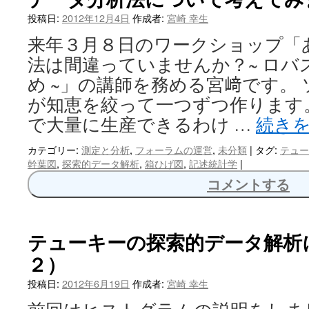
へ
投稿日:
2012年12月4日
作成者:
宮崎 幸生
来年３月８日のワークショップ「
ス
法は間違っていませんか？~ ロバ
キ
め ~」の講師を務める宮﨑です。
ッ
が知恵を絞って一つずつ作ります
で大量に生産できるわけ …
続き
プ
カテゴリー:
測定と分析
,
フォーラムの運営
,
未分類
|
タグ:
テュー
幹葉図
,
探索的データ解析
,
箱ひげ図
,
記述統計学
|
コメントする
テューキーの探索的データ解析
２）
投稿日:
2012年6月19日
作成者:
宮崎 幸生