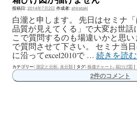
へ
投稿日:
2014年7月2日
作成者:
shirataki
白瀧と申します。 先日はセミナ
ス
品質が見えてくる」で大変お世話
キ
こで質問するのも場違いかと思い
ッ
で質問させて下さい。 セミナ当
に沿ってexcel2010で …
続きを読
プ
カテゴリー:
測定と分析
,
未分類
|
タグ:
株価チャート
,
箱ひげ図
|
2件のコメント