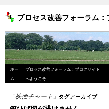
プロセス改善フォーラム：
ホー
プロセス改善フォーラム：ブログサイト
コ
ム
へようこそ
ン
テ
株価チャート
「
」タグアーカイブ
ン
ツ
箱ひげ図が描けません