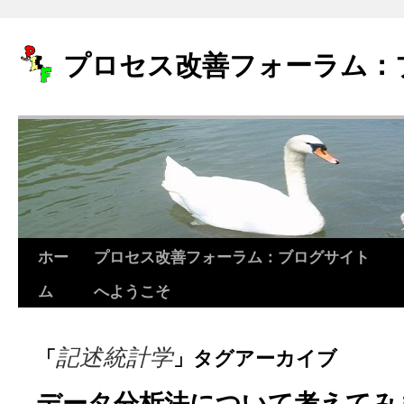
プロセス改善フォーラム：
ホー
プロセス改善フォーラム：ブログサイト
コ
ム
へようこそ
ン
テ
記述統計学
「
」タグアーカイブ
ン
ツ
データ分析法について考えてみ