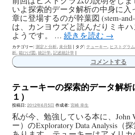
前回はヒストグラムの説明をしま
いよ探索的データ解析の中身に入
章に登場するのが幹葉図 (stem-and-
は、カンヨウズと読んだりミキハ
ようです。 …
続きを読む
→
カテゴリー:
測定と分析
,
未分類
|
タグ:
テューキー
,
ヒストグラム
析
,
箱ひげ図
,
統計学
,
記述統計学
|
コメントする
テューキーの探索的データ解析
１）
投稿日:
2012年6月5日
作成者:
宮崎 幸生
私が今、勉強している本に、John W.
ー）のExploratory Data Anal
あります。テューキーはアメリカ