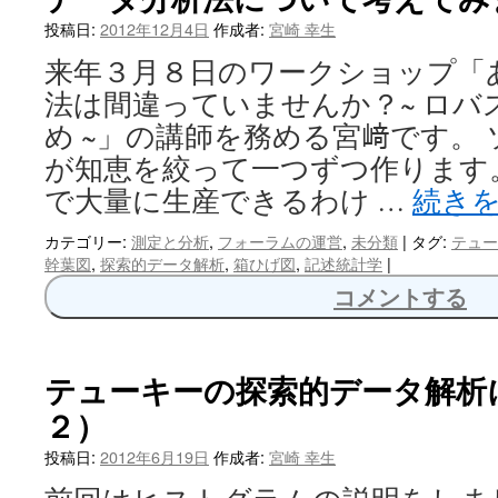
へ
投稿日:
2012年12月4日
作成者:
宮崎 幸生
来年３月８日のワークショップ「
ス
法は間違っていませんか？~ ロバ
キ
め ~」の講師を務める宮﨑です。
ッ
が知恵を絞って一つずつ作ります
で大量に生産できるわけ …
続き
プ
カテゴリー:
測定と分析
,
フォーラムの運営
,
未分類
|
タグ:
テュー
幹葉図
,
探索的データ解析
,
箱ひげ図
,
記述統計学
|
コメントする
テューキーの探索的データ解析
２）
投稿日:
2012年6月19日
作成者:
宮崎 幸生