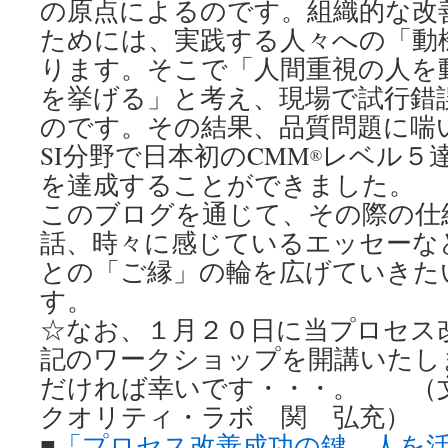
の原点によるのです。組織的な改
ためには、実践する人々への「動
ります。そこで「人間重視の人を
を挙げる」と考え、現場で試行錯
のです。その結果、品質問題に喘
SI分野で日本初のCMM
レベル５
®
を達成することができました。
このブログを通じて、その際の仕
話、時々に感じているエッセーな
との「ご縁」の輪を広げていきた
す。
☆なお、１月２０日に当プロセス
記のワークショップを開講いたし
だければ幸いです・・・。 （
クオリティ・ラボ 関 弘充）
■
「プロセス改善成功の鍵―人を