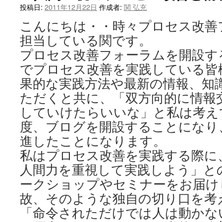
投稿日:
2011年12月22日
作成者:
関 弘充
へ
こんにちは・・時々プロセス改善
ス
担当している関です。
キ
プロセス改善フォーラムを開設す
でプロセス改善を実践している皆
ッ
果的な実践方法や最新の情報、知
プ
ただくと共に、「双方向的に情報
していけたらいいな」と私は考え
度、ブログを開設することになり
進したことになります。
私はプロセス改善を実践する際に
人間力を重視して実践しよう」と
ークショップやセミナーをお届け
故、そのような独自の切り口を考
「命令されただけでは人は動かな