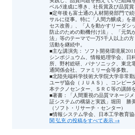
実践し、品質問題を抱えていた組織を
ベル5達成に導き、社長賞及び品質賞
■定年後も富士通の人材開発部門で
サルに従事。特に「人間力醸成」を
セス改善」、「人を動かすリーダシ
防止のための動機付け法」、「元気
法」等のテーマで一万5千人以上の
活動を継続中。
■主な講演先： ソフト開発環境展2011＆2
シンポジュウム、情報処理学会、日
所、野村総研、パナソニック、東北
通関係会社、ファミリー会等多数。
■北陸先端科学技術大学院大学非常
ユーザ協会（ＪＵＡＳ）、コンピー
本テクノセンター、ＳＲＣ等の講師
■著書：「人間重視の品質マネージ
証システムの構築と実践」堀田 勝
（ソフト・リサーチ・センター)
■情報システム学会、日本工学教育協
関 弘充 の投稿をすべて表示
→