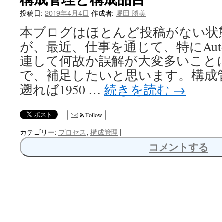
へ
投稿日:
2019年4月4日
作成者:
堀田 勝美
本ブログはほとんど投稿がない状
ス
が、最近、仕事を通じて、特にAutomot
キ
連して何故か誤解が大変多いこと
ッ
で、補足したいと思います。構成
遡れば1950 …
続きを読む
→
プ
Follow
カテゴリー:
プロセス
,
構成管理
|
コメントする