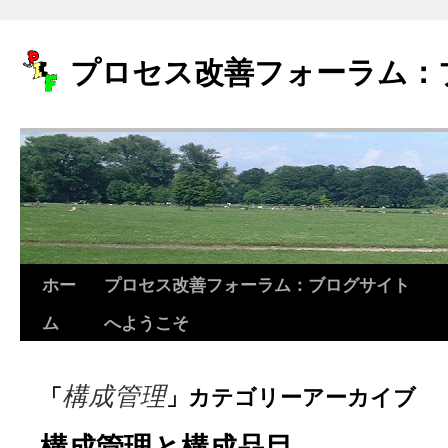
プロセス改善フォーラム：
ホー
プロセス改善フォーラム：ブログサイト
コ
ム
へようこそ
ン
テ
構成管理
「
」カテゴリーアーカイブ
ン
ツ
構成管理と構成品目